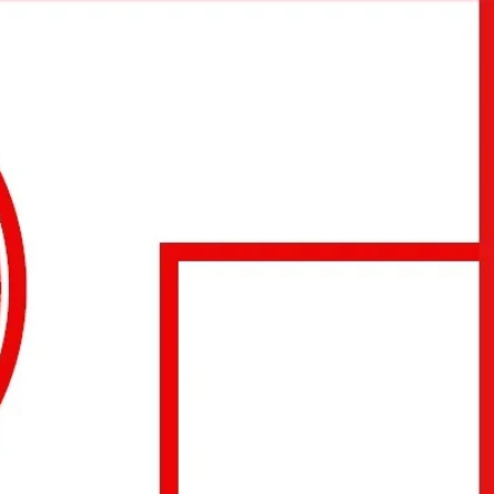
urse reservation: +36203296366 and
starsquashclub@gmail.com