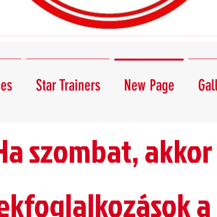
ces
Star Trainers
New Page
Gal
Ha szombat, akkor
ekfoglalkozások a 