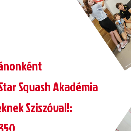
tánonként
 Star Squash Akadémia
knek Sziszóval!:
350