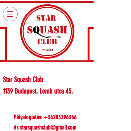
Star Squash Club
1139 Budapest, Lomb utca 45.
Pályafoglalás:
+36203296366
és
starsquashclub@gmail.com